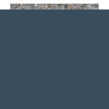
Struktur: mittelkörnig
Bearbeitung: gesägt