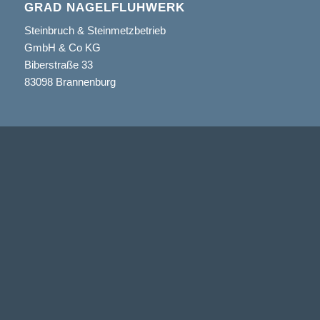
GRAD NAGELFLUHWERK
Steinbruch & Steinmetzbetrieb
GmbH & Co KG
Biberstraße 33
83098 Brannenburg
IHR KONTAKT ZU UNS
08034/3255
08034/7373
Anfahrt
mail@naturstein-grad.de